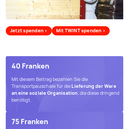
Jetzt spenden ›
Mit TWINT spenden ›
40 Franken
Mit diesem Beitrag bezahlen Sie die
Transportpauschale für die
Lieferung der Ware
an eine soziale Organisation
, die diese dringend
benötigt.
75 Franken